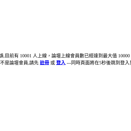
,目前有 10001 人上線，論壇上線會員數已經達到最大值 10000
不是論壇會員,請先
註冊
或
登入
---同時頁面將在5秒後跳到登入