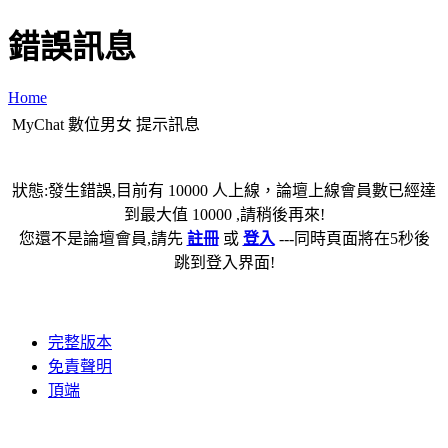
錯誤訊息
Home
MyChat 數位男女 提示訊息
狀態:發生錯誤,目前有 10000 人上線，論壇上線會員數已經達
到最大值 10000 ,請稍後再來!
您還不是論壇會員,請先
註冊
或
登入
---同時頁面將在5秒後
跳到登入界面!
完整版本
免責聲明
頂端