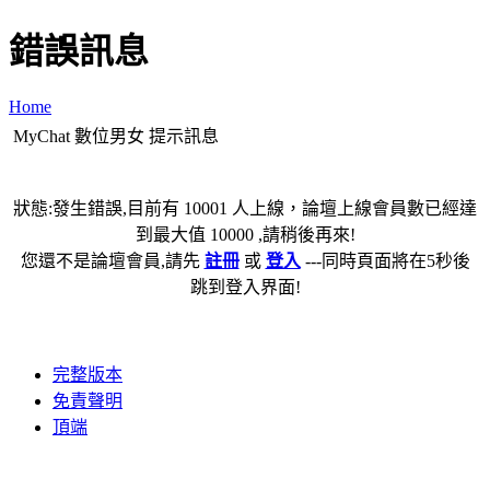
錯誤訊息
Home
MyChat 數位男女 提示訊息
狀態:發生錯誤,目前有 10001 人上線，論壇上線會員數已經達
到最大值 10000 ,請稍後再來!
您還不是論壇會員,請先
註冊
或
登入
---同時頁面將在5秒後
跳到登入界面!
完整版本
免責聲明
頂端