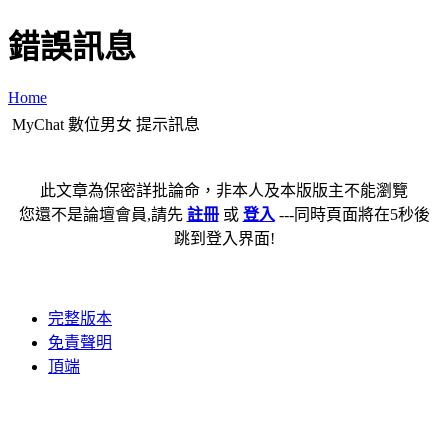
錯誤訊息
Home
MyChat 數位男女 提示訊息
此文章為保密詳批論命，非本人及本版版主不能瀏覽
您還不是論壇會員,請先
註冊
或
登入
---同時頁面將在5秒後
跳到登入界面!
完整版本
免責聲明
頂端