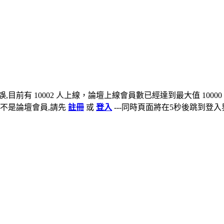
,目前有 10002 人上線，論壇上線會員數已經達到最大值 10000
不是論壇會員,請先
註冊
或
登入
---同時頁面將在5秒後跳到登入