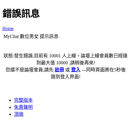
錯誤訊息
Home
MyChat 數位男女 提示訊息
狀態:發生錯誤,目前有 10001 人上線，論壇上線會員數已經達
到最大值 10000 ,請稍後再來!
您還不是論壇會員,請先
註冊
或
登入
---同時頁面將在5秒後
跳到登入界面!
完整版本
免責聲明
頂端