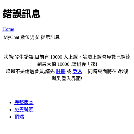
錯誤訊息
Home
MyChat 數位男女 提示訊息
狀態:發生錯誤,目前有 10000 人上線，論壇上線會員數已經達
到最大值 10000 ,請稍後再來!
您還不是論壇會員,請先
註冊
或
登入
---同時頁面將在5秒後
跳到登入界面!
完整版本
免責聲明
頂端