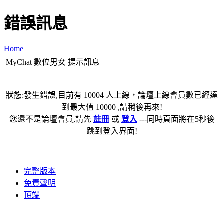
錯誤訊息
Home
MyChat 數位男女 提示訊息
狀態:發生錯誤,目前有 10004 人上線，論壇上線會員數已經達
到最大值 10000 ,請稍後再來!
您還不是論壇會員,請先
註冊
或
登入
---同時頁面將在5秒後
跳到登入界面!
完整版本
免責聲明
頂端