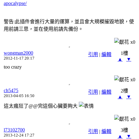
apocalypse/
警告:此插件會進行大量的運算，並且會大規模摧毀地貌，使
用前請三思，並在使用前請先備份。
x
0
wongman2000
1樓
引用
|
編輯
2012-11-17 20:17
▲
▼
too crazy
x
0
ch5475
2樓
引用
|
編輯
2013-04-05 16:50
▲
▼
這太瘋狂了@@完這個心臟要夠大
x
0
l73102700
3樓
引用
|
編輯
2013-12-24 17:27
▲
▼