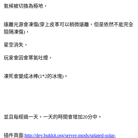
氣候被切換為極地，
遠離光源會凍傷(穿上皮革可以稍微遠離，但是依然不能完全
阻隔凍傷)，
星空消失，
玩家會因會寒氣吐煙，
凍死會變成冰棒(1*2的冰塊)。
並且每經過一天，一天的時間會增加20分中。
插件頁面:
http://dev.bukkit.org/server-mods/splated-solar-