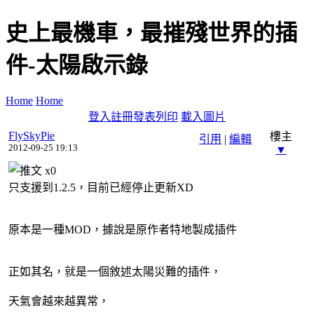
史上最機車，最摧殘世界的插
件-太陽啟示錄
Home
Home
登入
註冊
發表
列印
載入圖片
FlySkyPie
樓主
引用
|
編輯
2012-09-25 19:13
▼
x
0
只支援到1.2.5，目前已經停止更新XD
原本是一種MOD，據說是原作者特地製成插件
正如其名，就是一個敘述太陽災難的插件，
天氣會越來越異常，