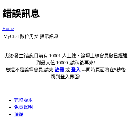
錯誤訊息
Home
MyChat 數位男女 提示訊息
狀態:發生錯誤,目前有 10001 人上線，論壇上線會員數已經達
到最大值 10000 ,請稍後再來!
您還不是論壇會員,請先
註冊
或
登入
---同時頁面將在5秒後
跳到登入界面!
完整版本
免責聲明
頂端