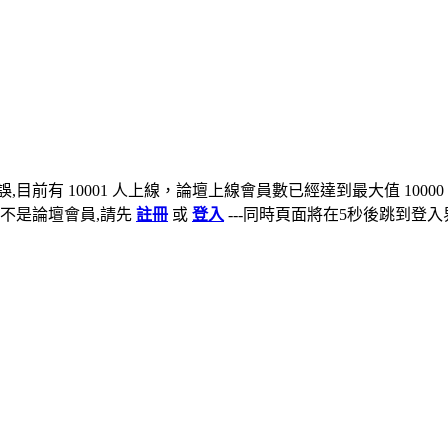
,目前有 10001 人上線，論壇上線會員數已經達到最大值 10000
不是論壇會員,請先
註冊
或
登入
---同時頁面將在5秒後跳到登入