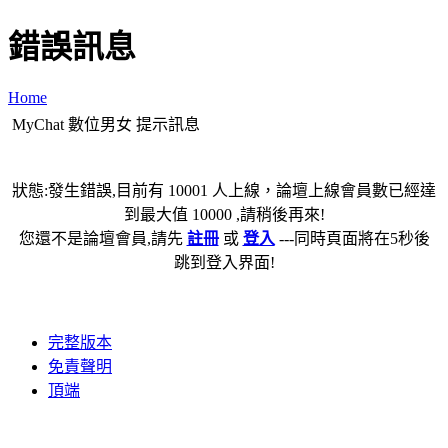
錯誤訊息
Home
MyChat 數位男女 提示訊息
狀態:發生錯誤,目前有 10001 人上線，論壇上線會員數已經達
到最大值 10000 ,請稍後再來!
您還不是論壇會員,請先
註冊
或
登入
---同時頁面將在5秒後
跳到登入界面!
完整版本
免責聲明
頂端