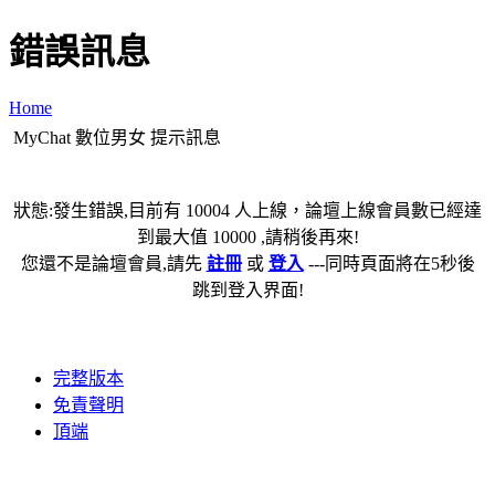
錯誤訊息
Home
MyChat 數位男女 提示訊息
狀態:發生錯誤,目前有 10004 人上線，論壇上線會員數已經達
到最大值 10000 ,請稍後再來!
您還不是論壇會員,請先
註冊
或
登入
---同時頁面將在5秒後
跳到登入界面!
完整版本
免責聲明
頂端