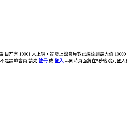
,目前有 10001 人上線，論壇上線會員數已經達到最大值 10000
不是論壇會員,請先
註冊
或
登入
---同時頁面將在5秒後跳到登入