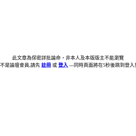
此文章為保密詳批論命，非本人及本版版主不能瀏覽
不是論壇會員,請先
註冊
或
登入
---同時頁面將在5秒後跳到登入