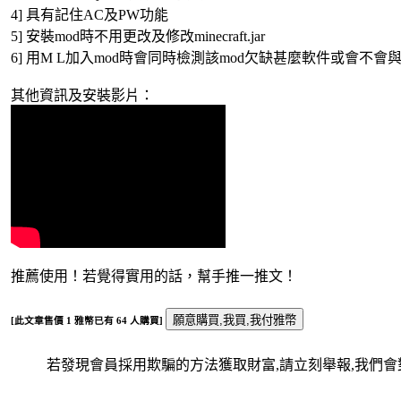
4] 具有記住AC及PW功能
5] 安裝mod時不用更改及修改minecraft.jar
6] 用M L加入mod時會同時檢測該mod欠缺甚麼軟件或會不會
其他資訊及安裝影片：
推薦使用！若覺得實用的話，幫手推一推文！
[此文章售價
1
雅幣已有
64
人購買]
若發現會員採用欺騙的方法獲取財富,請立刻舉報,我們會對