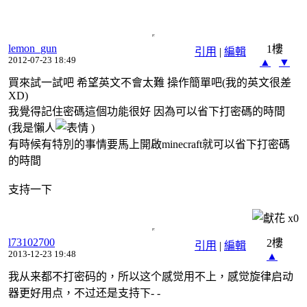
lemon_gun
1樓
引用
|
編輯
2012-07-23 18:49
▲
▼
買來試一試吧 希望英文不會太難 操作簡單吧(我的英文很差
XD)
我覺得記住密碼這個功能很好 因為可以省下打密碼的時間
(我是懶人
)
有時候有特別的事情要馬上開啟minecraft就可以省下打密碼
的時間
支持一下
x
0
l73102700
2樓
引用
|
編輯
2013-12-23 19:48
▲
我从来都不打密码的，所以这个感觉用不上，感觉旋律启动
器更好用点，不过还是支持下- -