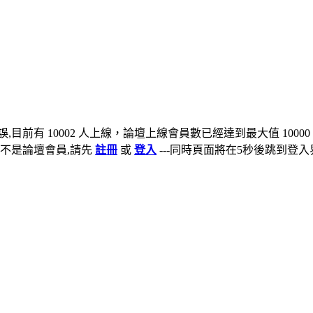
,目前有 10002 人上線，論壇上線會員數已經達到最大值 10000
不是論壇會員,請先
註冊
或
登入
---同時頁面將在5秒後跳到登入