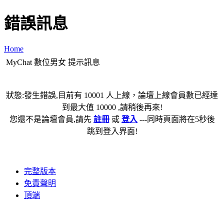
錯誤訊息
Home
MyChat 數位男女 提示訊息
狀態:發生錯誤,目前有 10001 人上線，論壇上線會員數已經達
到最大值 10000 ,請稍後再來!
您還不是論壇會員,請先
註冊
或
登入
---同時頁面將在5秒後
跳到登入界面!
完整版本
免責聲明
頂端