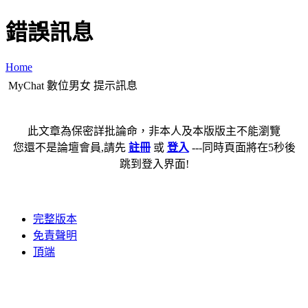
錯誤訊息
Home
MyChat 數位男女 提示訊息
此文章為保密詳批論命，非本人及本版版主不能瀏覽
您還不是論壇會員,請先
註冊
或
登入
---同時頁面將在5秒後
跳到登入界面!
完整版本
免責聲明
頂端