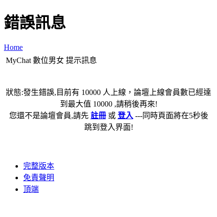
錯誤訊息
Home
MyChat 數位男女 提示訊息
狀態:發生錯誤,目前有 10000 人上線，論壇上線會員數已經達
到最大值 10000 ,請稍後再來!
您還不是論壇會員,請先
註冊
或
登入
---同時頁面將在5秒後
跳到登入界面!
完整版本
免責聲明
頂端