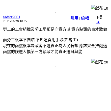
x
0
asdfcr2001
1樓
引用
|
編輯
2011-04-29 10:29
▲
勞工的工會組織及勞工局都是向資方派 資方點頭的事才敢做
而勞工根本不團結 不知道善用手段(如罷工)
現在的兩黨根本是政客不適真正為人民著想 應該完全推翻這
兩黨的候選人換第三方執政才能真正選賢與能
x
0