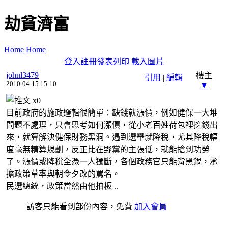
劫貧濟富
Home
Home
登入
註冊
發表
列印
載入圖片
johnl3479
樓主
引用
|
編輯
2010-04-15 15:10
▼
x
0
目前政府的施政邏輯很簡單：缺錢就漲價，例如健保一大堆
問題不處理，只會思考如何漲價，從小老百姓荷包裡挖錢出
來，就算解決健保財務黑洞。遇到選舉就降稅，尤其降稅幅
度毫無精算規劃，反正比在野黨的主張低，就能搶到功勞
了。漲價或降稅全憑一人獨斷，各個政務官只能背黑鍋，承
擔政策草率與朝令夕改的罵名。
民選總統，政策當然由他拍板 ..
訪客只能看到部份內容，免費
加入會員