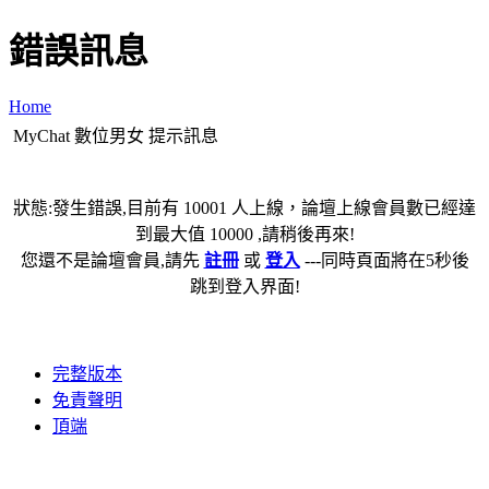
錯誤訊息
Home
MyChat 數位男女 提示訊息
狀態:發生錯誤,目前有 10001 人上線，論壇上線會員數已經達
到最大值 10000 ,請稍後再來!
您還不是論壇會員,請先
註冊
或
登入
---同時頁面將在5秒後
跳到登入界面!
完整版本
免責聲明
頂端