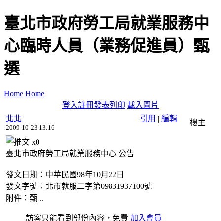
臺北市政府勞工局就業服務中
心臨時人員（業務促進員）甄
選
Home
Home
登入
註冊
發表
列印
載入圖片
北北
引用
|
編輯
樓主
2009-10-23 13:16
x
0
臺北市政府勞工局就業服務中心 公告
發文日期：中華民國98年10月22日
發文字號：北市就服二字第09831937100號
附件：甄 ..
訪客只能看到部份內容，免費
加入會員