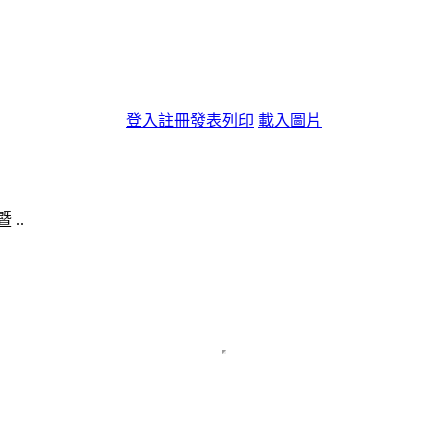
登入
註冊
發表
列印
載入圖片
..