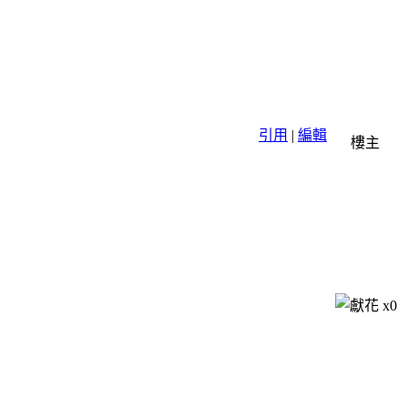
引用
|
編輯
樓主
x
0