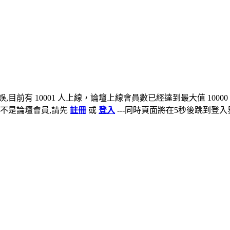
,目前有 10001 人上線，論壇上線會員數已經達到最大值 10000
不是論壇會員,請先
註冊
或
登入
---同時頁面將在5秒後跳到登入