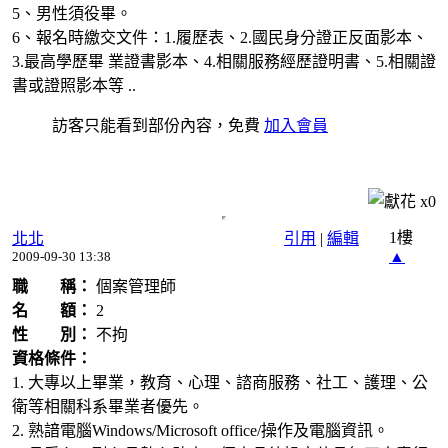
5、男性須役畢。
6、報名時繳交文件：1.履歷表、2.國民身分證正反面影本、
3.最高學歷畢 業證書影本、4.相關服務經歷證明書、5.相關證
書或證照影本等 ..
訪客只能看到部份內容，免費
加入會員
x
0
1樓
北北
引用
|
編輯
▲
2009-09-30 13:38
職 稱：
個案管理師
名 額：
2
性 別：
不拘
資格條件：
1. 大專以上畢業，教育、心理、諮商服務、社工、護理、公
衛等相關科系畢業者優先。
2. 熟諳電腦Windows/Microsoft office/操作及電腦資訊。