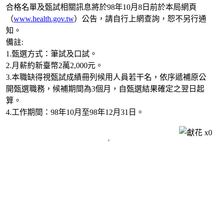
合格名單及甄試相關訊息將於98年10月8日前於本局網頁
（
www.health.gov.tw
）公告，請自行上網查詢，恕不另行通
知。
備註:
1.甄選方式：筆試及口試。
2.月薪約新臺幣2萬2,000元。
3.本職缺得視甄試成績冊列候用人員若干名，依序遞補原公
開甄選職務，候補期間為3個月，自甄選結果確定之翌日起
算。
4.工作期間：98年10月至98年12月31日。
x
0