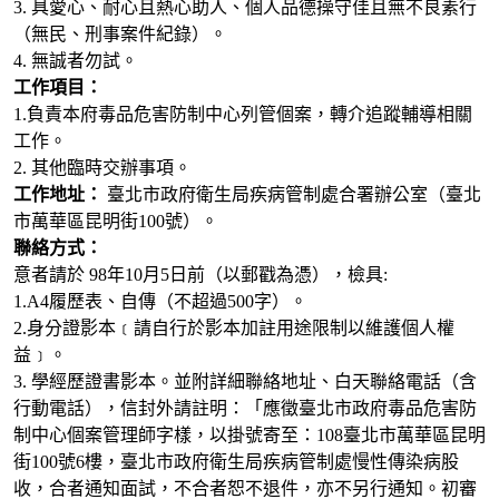
3. 具愛心、耐心且熱心助人、個人品德操守佳且無不良素行
（無民、刑事案件紀錄）。
4. 無誠者勿試。
工作項目：
1.負責本府毒品危害防制中心列管個案，轉介追蹤輔導相關
工作。
2. 其他臨時交辦事項。
工作地址：
臺北市政府衛生局疾病管制處合署辦公室（臺北
市萬華區昆明街100號）。
聯絡方式：
意者請於 98年10月5日前（以郵戳為憑），檢具:
1.A4履歷表、自傳（不超過500字）。
2.身分證影本﹝請自行於影本加註用途限制以維護個人權
益﹞。
3. 學經歷證書影本。並附詳細聯絡地址、白天聯絡電話（含
行動電話），信封外請註明：「應徵臺北市政府毒品危害防
制中心個案管理師字樣，以掛號寄至：108臺北市萬華區昆明
街100號6樓，臺北市政府衛生局疾病管制處慢性傳染病股
收，合者通知面試，不合者恕不退件，亦不另行通知。初審