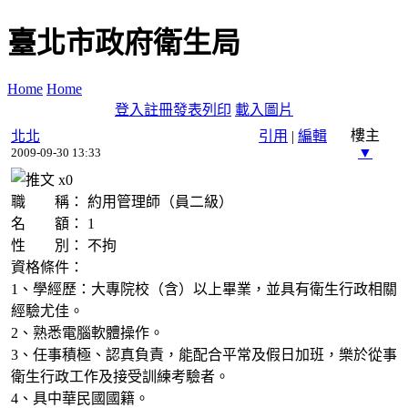
臺北市政府衛生局
Home
Home
登入
註冊
發表
列印
載入圖片
樓主
北北
引用
|
編輯
▼
2009-09-30 13:33
x
0
職 稱： 約用管理師（員二級）
名 額： 1
性 別： 不拘
資格條件：
1、學經歷：大專院校（含）以上畢業，並具有衛生行政相關
經驗尤佳。
2、熟悉電腦軟體操作。
3、任事積極、認真負責，能配合平常及假日加班，樂於從事
衛生行政工作及接受訓練考驗者。
4、具中華民國國籍。