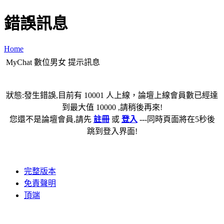
錯誤訊息
Home
MyChat 數位男女 提示訊息
狀態:發生錯誤,目前有 10001 人上線，論壇上線會員數已經達
到最大值 10000 ,請稍後再來!
您還不是論壇會員,請先
註冊
或
登入
---同時頁面將在5秒後
跳到登入界面!
完整版本
免責聲明
頂端