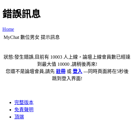
錯誤訊息
Home
MyChat 數位男女 提示訊息
狀態:發生錯誤,目前有 10003 人上線，論壇上線會員數已經達
到最大值 10000 ,請稍後再來!
您還不是論壇會員,請先
註冊
或
登入
---同時頁面將在5秒後
跳到登入界面!
完整版本
免責聲明
頂端