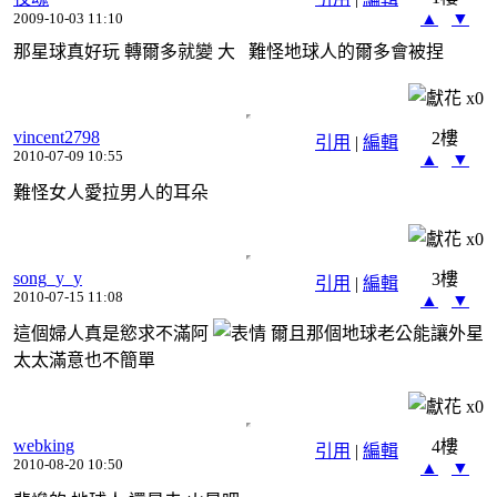
▲
▼
2009-10-03 11:10
那星球真好玩 轉爾多就變 大 難怪地球人的爾多會被捏
x
0
vincent2798
2樓
引用
|
編輯
2010-07-09 10:55
▲
▼
難怪女人愛拉男人的耳朵
x
0
song_y_y
3樓
引用
|
編輯
2010-07-15 11:08
▲
▼
這個婦人真是慾求不滿阿
爾且那個地球老公能讓外星
太太滿意也不簡單
x
0
webking
4樓
引用
|
編輯
2010-08-20 10:50
▲
▼