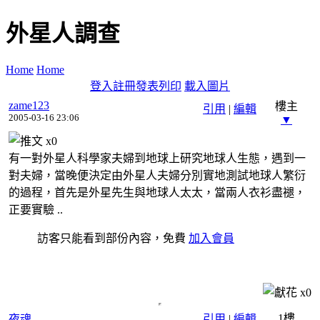
外星人調查
Home
Home
登入
註冊
發表
列印
載入圖片
zame123
樓主
引用
|
編輯
2005-03-16 23:06
▼
x
0
有一對外星人科學家夫婦到地球上研究地球人生態，遇到一
對夫婦，當晚便決定由外星人夫婦分別實地測試地球人繁衍
的過程，首先是外星先生與地球人太太，當兩人衣衫盡褪，
正要實驗 ..
訪客只能看到部份內容，免費
加入會員
x
0
1樓
夜魂
引用
|
編輯