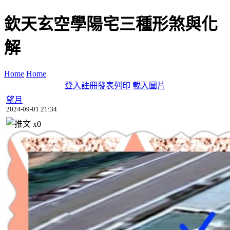
欽天玄空學陽宅三種形煞與化
解
Home
Home
登入
註冊
發表
列印
載入圖片
望月
2024-09-01 21:34
x
0