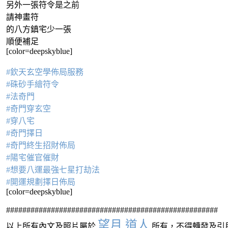
另外一張符令是之前
請神畫符
的八方鎮宅少一張
順便補足
[color=deepskyblue]
#欽天玄空學佈局服務
#硃砂手繪符令
#法奇門
#奇門穿玄空
#穿八宅
#奇門擇日
#奇門終生招財佈局
#陽宅催官催財
#想要八運最強七星打劫法
#開運規劃擇日佈局
[color=deepskyblue]
####################################################
望月 道人
以上所有內文及照片屬於
所有，不得轉發及引