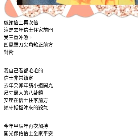
感謝信士再次信
這是去年信士住家前門
受三重沖煞，
凹風壁刀尖角煞正前方
對衝
我自己看都毛毛的
信士非常鎮定
去年癸卯年請小道開光
尺寸最大的八卦鏡
安座在信士住家前方
鎮守抵擋沖來的殺氣
今年甲辰年再次加持
開光保佑信士全家平安