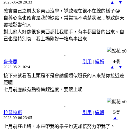
▲
▼
2023-05-20 20:33
確實自己之前太多東西沒學，導致現在很不在線的樣子😭
自尊心高也確實是我的缺點，常常搞不清楚狀況…導致翻天
覆地影響他人
對比他人好像很多東西都比我順手，有事都回答的出來。自
己也是特別衰…我上場剛好一堆鳥事出來
x
0
4樓
麥奇思
引用
|
編輯
▲
▼
2023-05-21 02:41
接下來就看看上頭是不是會請個類似班長的人來幫你拉近差
距囉
七月前應該有點密集趕進度，要跟上呢
x
0
5樓
拉普拉斯
引用
|
編輯
▲
2023-09-06 23:05
七月前狂出錯，本來帶我的學長也更加倍努力帶我了。