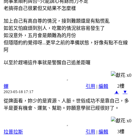
問事業順利與否~只能說心有餘而力不足
老搞得自己很累但又結果不怎麼樣
加上自己有高自尊的情況，接到難題還是有點慌亂
如若又怕麻煩到別人，吃鱉的情況就容易發生了
如沒意外，五月會是頗難為的月份
但隱隱約約覺得呀...更早之前的準備狀態，好像有點不在線
阿
以至於趕場這件事就是警醒自己追差距囉
x
0
2樓
蟬
引用
|
編輯
▲
▼
2023-05-18 17:17
從牌面看，妳少的是資源、人脈。世俗成功不是靠自己，多
半是要有機會、運氣、幫助。妳願意學就已經很好了。
x
0
3樓
拉普拉斯
引用
|
編輯