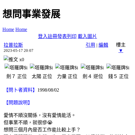
想問事業發展
Home
Home
登入
註冊
發表
列印
載入圖片
樓主
拉普拉斯
引用
|
編輯
▼
2023-05-17 20:07
x
0
劍７
正位
太陽
正位
力量
正位
劍４
逆位
錢５
正位
【問卜者資料】
1998/08/02
【問題說明】
愛情不順沒關係，沒有愛情能活。
但事業不順，就很慘😭
想問三個月內是否工作能比較上手？