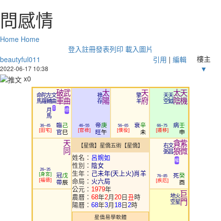
問感情
Home
Home
登入
註冊
發表
列印
載入圖片
樓主
beautyful011
引用
|
編輯
▼
2022-06-17 10:38
x
0
破
武
太
天
太
天
命
陀
左
文
祿
擎
天
天
軍
曲
陽
府
陰
機
馬
羅
輔
曲
存
羊
空
鉞
忌
月
祿
馬
臨
己
帝
庚
衰
辛
病
壬
36~45
46~55
56~65
66~75
田宅
官祿
僕役
遷移
官
巳
旺
午
未
申
天
貪
紫
右
文
【星僑】星僑五術【星僑】
同
狼
微
弼
昌
姓名：
呂婉如
權
性別：
陰女
26~35
生年：
己未年(天上火)肖羊
身宮
冠
戊
死
癸
76~85
福德
疾厄
命局：
火六局
帶
辰
酉
公元：
1979
年
巨
地
火
農曆：
68
年
2
月
20
日
丑
時
門
空
星
陽曆：
68
年
3
月
18
日
2
時
星僑易學軟體