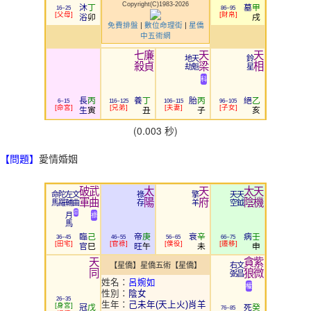
Copyright(C)1983-2026
沐
丁
墓
甲
16~25
86~95
父母
財帛
浴
卯
戌
免費排盤
|
數位命理街
|
星僑
中五術網
七
廉
天
天
地
天
鈴
殺
貞
梁
相
劫
魁
星
科
長
丙
養
丁
胎
丙
絕
乙
6~15
116~125
106~115
96~105
命宮
兄弟
夫妻
子女
生
寅
丑
子
亥
(0.003 秒)
【問題】
愛情婚姻
破
武
太
天
太
天
命
陀
左
文
祿
擎
天
天
軍
曲
陽
府
陰
機
馬
羅
輔
曲
存
羊
空
鉞
忌
月
祿
馬
臨
己
帝
庚
衰
辛
病
壬
36~45
46~55
56~65
66~75
田宅
官祿
僕役
遷移
官
巳
旺
午
未
申
天
貪
紫
右
文
【星僑】星僑五術【星僑】
同
狼
微
弼
昌
姓名：
呂婉如
權
性別：
陰女
26~35
生年：
己未年(天上火)肖羊
身宮
冠
戊
死
癸
76~85