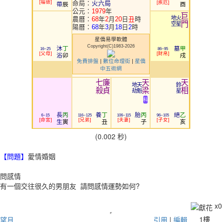
福德
疾厄
命局：
火六局
帶
辰
酉
公元：
1979
年
巨
地
火
農曆：
68
年
2
月
20
日
丑
時
門
空
星
陽曆：
68
年
3
月
18
日
2
時
星僑易學軟體
Copyright(C)1983-2026
沐
丁
墓
甲
16~25
86~95
父母
財帛
浴
卯
戌
免費排盤
|
數位命理街
|
星僑
中五術網
七
廉
天
天
地
天
鈴
殺
貞
梁
相
劫
魁
星
科
長
丙
養
丁
胎
丙
絕
乙
6~15
116~125
106~115
96~105
命宮
兄弟
夫妻
子女
生
寅
丑
子
亥
(0.002 秒)
【問題】
愛情婚姻
問感情
有一個交往很久的男朋友 請問感情運勢如何?
x
0
1樓
望月
引用
|
編輯