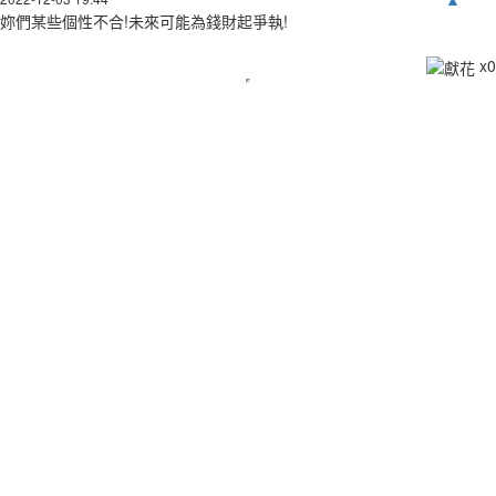
妳們某些個性不合!未來可能為錢財起爭執!
x
0