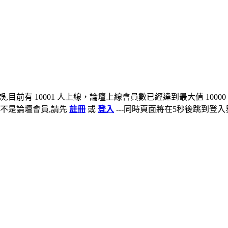
,目前有 10001 人上線，論壇上線會員數已經達到最大值 10000
不是論壇會員,請先
註冊
或
登入
---同時頁面將在5秒後跳到登入