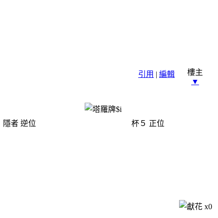
樓主
引用
|
編輯
▼
隱者
逆位
杯５
正位
x
0