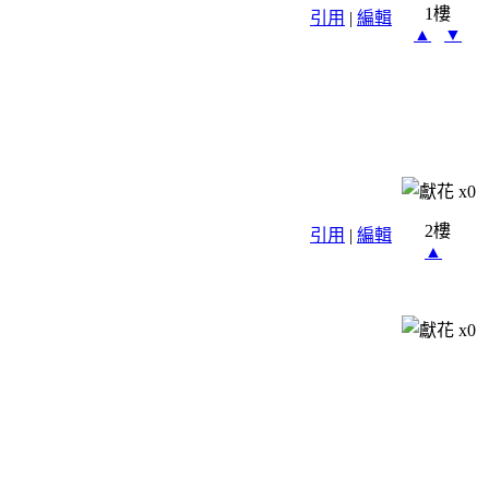
1樓
引用
|
編輯
▲
▼
x
0
2樓
引用
|
編輯
▲
x
0