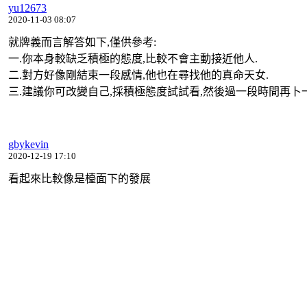
yu12673
2020-11-03 08:07
就牌義而言解答如下,僅供參考:
一.你本身較缺乏積極的態度,比較不會主動接近他人.
二.對方好像剛結束一段感情,他也在尋找他的真命天女.
三.建議你可改變自己,採積極態度試試看,然後過一段時間再卜一
gbykevin
2020-12-19 17:10
看起來比較像是檯面下的發展