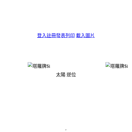
登入
註冊
發表
列印
載入圖片
太陽
逆位