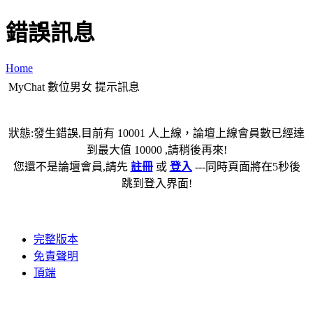
錯誤訊息
Home
MyChat 數位男女 提示訊息
狀態:發生錯誤,目前有 10001 人上線，論壇上線會員數已經達
到最大值 10000 ,請稍後再來!
您還不是論壇會員,請先
註冊
或
登入
---同時頁面將在5秒後
跳到登入界面!
完整版本
免責聲明
頂端