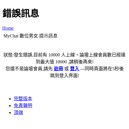
錯誤訊息
Home
MyChat 數位男女 提示訊息
狀態:發生錯誤,目前有 10000 人上線，論壇上線會員數已經達
到最大值 10000 ,請稍後再來!
您還不是論壇會員,請先
註冊
或
登入
---同時頁面將在5秒後
跳到登入界面!
完整版本
免責聲明
頂端