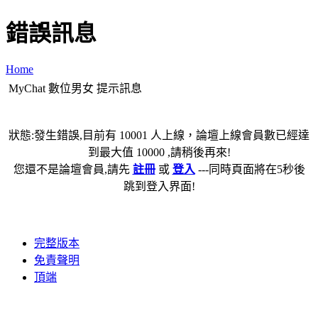
錯誤訊息
Home
MyChat 數位男女 提示訊息
狀態:發生錯誤,目前有 10001 人上線，論壇上線會員數已經達
到最大值 10000 ,請稍後再來!
您還不是論壇會員,請先
註冊
或
登入
---同時頁面將在5秒後
跳到登入界面!
完整版本
免責聲明
頂端