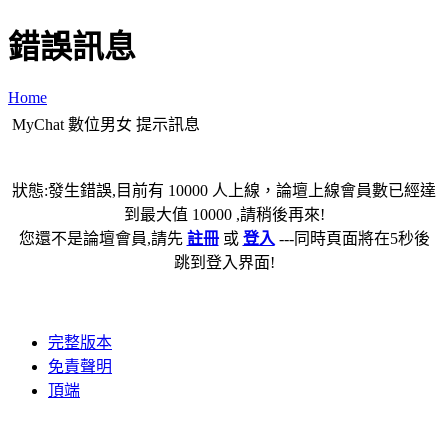
錯誤訊息
Home
MyChat 數位男女 提示訊息
狀態:發生錯誤,目前有 10000 人上線，論壇上線會員數已經達
到最大值 10000 ,請稍後再來!
您還不是論壇會員,請先
註冊
或
登入
---同時頁面將在5秒後
跳到登入界面!
完整版本
免責聲明
頂端