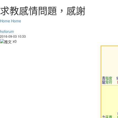
求教感情問題，感謝
Home
Home
hoforum
2016-09-03 10:33
x
0
青
指
官
龍
背
符
力
天
貫