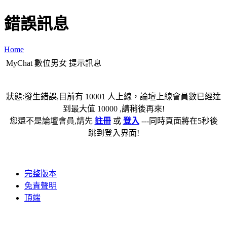
錯誤訊息
Home
MyChat 數位男女 提示訊息
狀態:發生錯誤,目前有 10001 人上線，論壇上線會員數已經達
到最大值 10000 ,請稍後再來!
您還不是論壇會員,請先
註冊
或
登入
---同時頁面將在5秒後
跳到登入界面!
完整版本
免責聲明
頂端