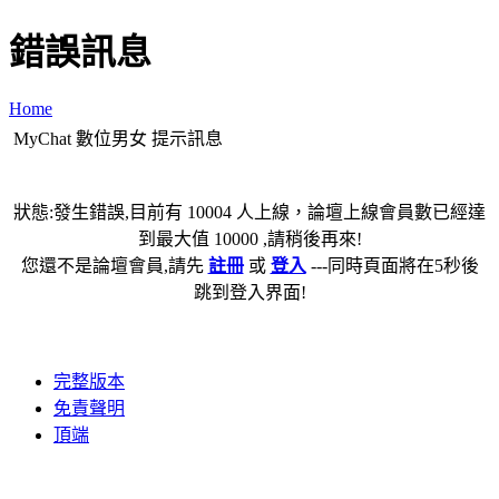
錯誤訊息
Home
MyChat 數位男女 提示訊息
狀態:發生錯誤,目前有 10004 人上線，論壇上線會員數已經達
到最大值 10000 ,請稍後再來!
您還不是論壇會員,請先
註冊
或
登入
---同時頁面將在5秒後
跳到登入界面!
完整版本
免責聲明
頂端