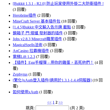
[Bukkit 1.3.1 - R2.0] 防止玩家使用外掛二大防衛插件 !
(3 回覆)
Herobrine插件
(2 回覆)
MineCraft Server 基本插件包
(18 回覆)
[1.4.5]Bukkit 中文輸入告示牌 載點
(2 回覆)
鎖箱子 門 熔爐 發射器的插件
(3 回覆)
Jobs v2.8.3 Minecraft職業插件
(3 回覆)
MagicalSpells法術
(3 回覆)
AnCasino 拉霸機插件
(3 回覆)
電梯Lift 1.2.3
(7 回覆)
【插件】Egg手榴彈 – 用你的雞蛋，丟死他們！
(4 回
覆)
Zephyrus
(1 回覆)
[繁化]xAuth登入插件[適用於1.3.1-1.4.4伺服器]
(19 回
覆)
如何使用xAuth
(1 回覆)
<<
1
2
>>
跳頁:
(共 2 頁)