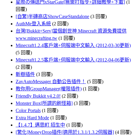
星際の傳送門xStarGate[無需打指令+詳細教學+下載]
(1
回覆)
[自繁]半磚商店ShowCaseStandalone
(3 回覆)
AuthMe登入系統
(2 回覆)
台灣[Bukkit+Serv]當個創世神 Minecraft 資源免費提供
www.minecrafting.tw
(1 回覆)
Minecraft1.2.4客戶端+伺服端中文輸入 (2012-03-30更新)
(5 回覆)
Minecraft1.2.5客戶端+伺服端中文輸入 (2012-04-06更新)
(2 回覆)
斬樹插件
(3 回覆)
ZavAutoMessager 自動公告插件！
(5 回覆)
教你用GroupManager(權限插件)
(1 回覆)
Friendly Bukkit v4.2.0!
(2 回覆)
Monster Box[所謂的刷怪箱]
(3 回覆)
Color Portals
(1 回覆)
Extra Hard Mode
(1 回覆)
【1.4.7】邁思町 招生中
(1 回覆)
[繁化]MoneyDrop插件[適用於1.3.1/1.3.2伺服器]
(4 回覆)