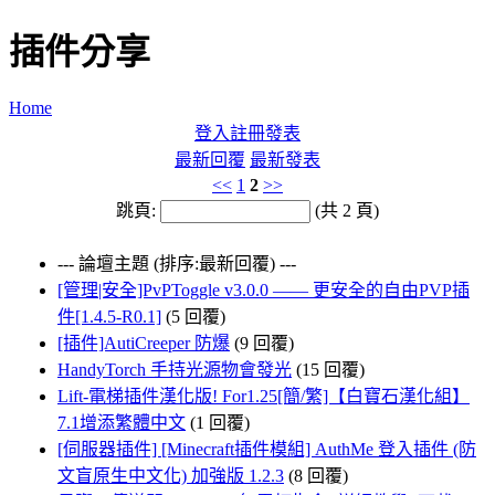
插件分享
Home
登入
註冊
發表
最新回覆
最新發表
<<
1
2
>>
跳頁:
(共 2 頁)
--- 論壇主題 (排序:最新回覆) ---
[管理|安全]PvPToggle v3.0.0 —— 更安全的自由PVP插
件[1.4.5-R0.1]
(5 回覆)
[插件]AutiCreeper 防爆
(9 回覆)
HandyTorch 手持光源物會發光
(15 回覆)
Lift-電梯插件漢化版! For1.25[簡/繁]【白寶石漢化組】
7.1增添繁體中文
(1 回覆)
[伺服器插件] [Minecraft插件模組] AuthMe 登入插件 (防
文盲原生中文化) 加強版 1.2.3
(8 回覆)