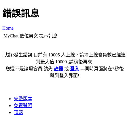
錯誤訊息
Home
MyChat 數位男女 提示訊息
狀態:發生錯誤,目前有 10005 人上線，論壇上線會員數已經達
到最大值 10000 ,請稍後再來!
您還不是論壇會員,請先
註冊
或
登入
---同時頁面將在5秒後
跳到登入界面!
完整版本
免責聲明
頂端