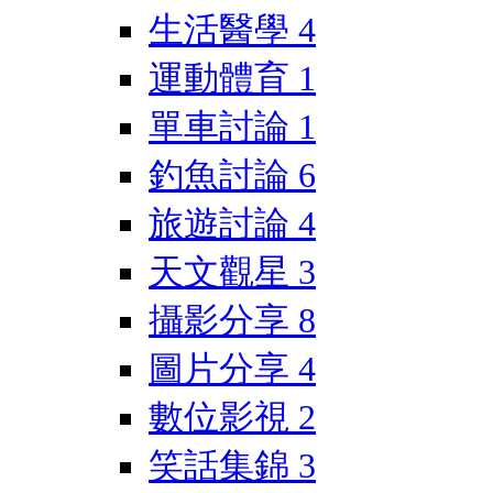
生活醫學
4
運動體育
1
單車討論
1
釣魚討論
6
旅遊討論
4
天文觀星
3
攝影分享
8
圖片分享
4
數位影視
2
笑話集錦
3