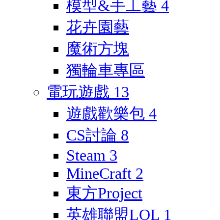
模型&手工藝
4
花卉園藝
魔術方塊
獨輪車專區
電玩遊戲
13
遊戲歡樂包
4
CS討論
8
Steam
3
MineCraft
2
東方Project
英雄聯盟LOL
1