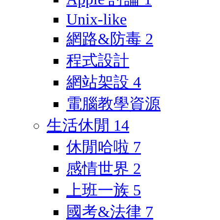
Unix-like
網路&防毒
2
程式設計
網站架設
4
電腦教學資源
生活休閒
14
休閒哈啦
7
感情世界
2
上班一族
5
國考&法律
7