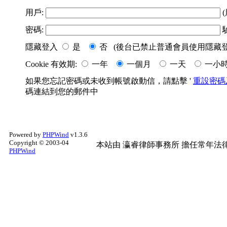
用戶:
(
密碼:
隱藏登入
是
否 (後台已禁止普通會員使用隱藏登
Cookie 有效期:
一年
一個月
一天
一小
如果您忘記密碼或未收到帳號啟動信，請點擊 '
重設密碼
碼連結到您的郵件中
Powered by
PHPWind
v1.3.6
Copyright © 2003-04
本站由
瀛睿律師事務所
擔任常年法律
PHPWind