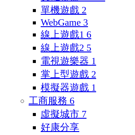
單機遊戲
2
WebGame
3
線上遊戲1
6
線上遊戲2
5
電視遊樂器
1
掌上型遊戲
2
模擬器遊戲
1
工商服務
6
虛擬城市
7
好康分享