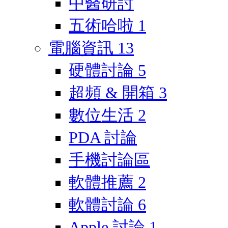
中醫研討
五術哈啦
1
電腦資訊
13
硬體討論
5
超頻 & 開箱
3
數位生活
2
PDA 討論
手機討論區
軟體推薦
2
軟體討論
6
Apple 討論
1