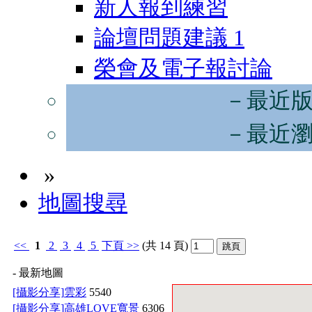
新人報到練習
論壇問題建議
1
榮會及電子報討論
－最近
－最近
»
地圖搜尋
<<
1
2
3
4
5
下頁
>>
(共 14 頁)
- 最新地圖
[攝影分享]
雲彩
5540
[攝影分享]
高雄LOVE寬景
6306