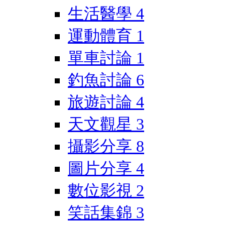
生活醫學
4
運動體育
1
單車討論
1
釣魚討論
6
旅遊討論
4
天文觀星
3
攝影分享
8
圖片分享
4
數位影視
2
笑話集錦
3