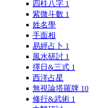
四柱八字
1
紫微斗數
1
姓名學
手面相
易經占卜
1
風水研討
1
擇日&三式
1
西洋占星
無視論塔羅牌
10
修行&武術
1