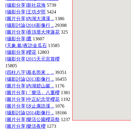
[攝影分享]
新社花海
5739
[攝影分享]
王功夕照
5424
[圖片分享]
內湖大溝溪 ..
1386
[攝影討論]
2016影像行 ..
29398
[圖片分享]
香頂厝大埤蓮花
325
[攝影分享]
鷹
13607
[天象.氣]
夜訪金瓜石
13585
[攝影分享]
櫻花
12803
[攝影分享]
2015天元宮賞櫻
15805
[四柱八字]
慕名而來， ..
39351
[攝影討論]
2013影像行 ..
16455
[圖片分享]
內湖碧山巖 ..
1176
[圖片分享]
「樂活」八重櫻
1381
[圖片分享]
中正紀念堂櫻花
1192
[圖片分享]
汐止康誥溪 ..
1076
[攝影討論]
2014影像行 ..
18166
[圖片分享]
樂活公園櫻花祭
1237
[圖片分享]
樂活夜櫻
1273