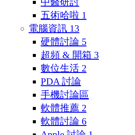
中醫研討
五術哈啦
1
電腦資訊
13
硬體討論
5
超頻 & 開箱
3
數位生活
2
PDA 討論
手機討論區
軟體推薦
2
軟體討論
6
Apple 討論
1