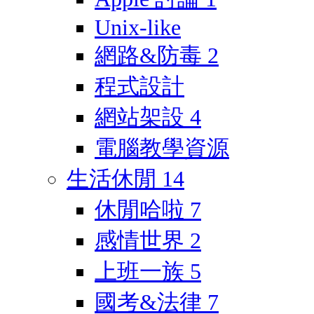
Unix-like
網路&防毒
2
程式設計
網站架設
4
電腦教學資源
生活休閒
14
休閒哈啦
7
感情世界
2
上班一族
5
國考&法律
7