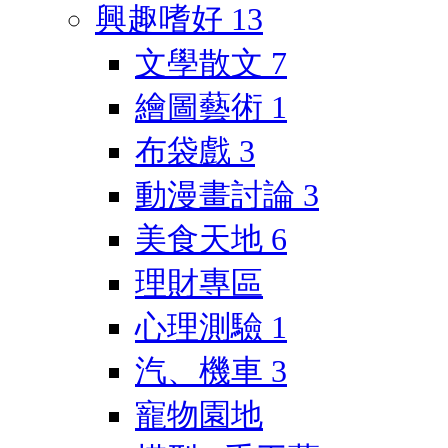
興趣嗜好
13
文學散文
7
繪圖藝術
1
布袋戲
3
動漫畫討論
3
美食天地
6
理財專區
心理測驗
1
汽、機車
3
寵物園地