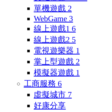
單機遊戲
2
WebGame
3
線上遊戲1
6
線上遊戲2
5
電視遊樂器
1
掌上型遊戲
2
模擬器遊戲
1
工商服務
6
虛擬城市
7
好康分享