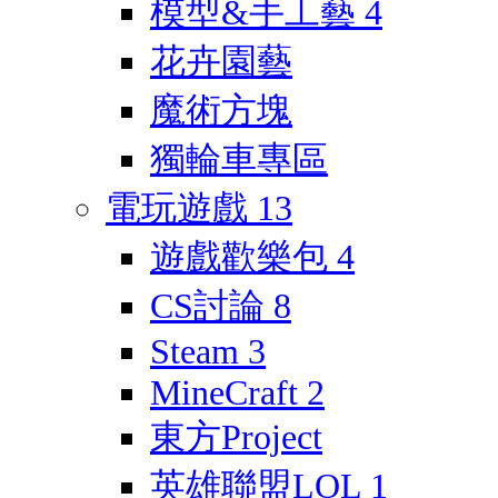
模型&手工藝
4
花卉園藝
魔術方塊
獨輪車專區
電玩遊戲
13
遊戲歡樂包
4
CS討論
8
Steam
3
MineCraft
2
東方Project
英雄聯盟LOL
1