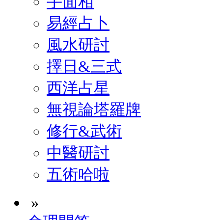
手面相
易經占卜
風水研討
擇日&三式
西洋占星
無視論塔羅牌
修行&武術
中醫研討
五術哈啦
»