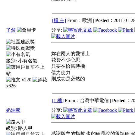
[樓 主]
From：歐洲 |
Posted：
2011-01-28
了然
分享:
妳在兩人的愛情上
花費不少心思
級別:
小有名氣
只要在恰當時機
借力使力
則成功是必然的
x220
x626
[1 樓]
From：台灣中華電信 |
Posted：
20
奶油熊
分享:
級別:
路人甲
感謝版主的指教 也的確是說的很準確 @