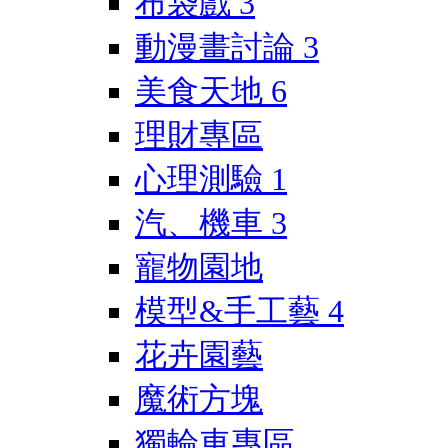
布袋戲
3
動漫畫討論
3
美食天地
6
理財專區
心理測驗
1
汽、機車
3
寵物園地
模型&手工藝
4
花卉園藝
魔術方塊
獨輪車專區