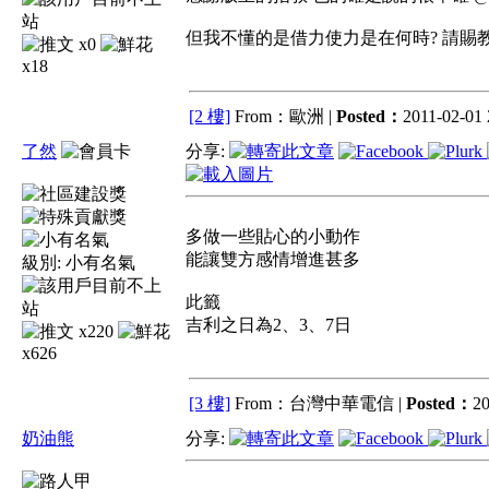
但我不懂的是借力使力是在何時? 請賜教
x0
x18
[2 樓]
From：歐洲 |
Posted：
2011-02-01 
了然
分享:
多做一些貼心的小動作
能讓雙方感情增進甚多
級別:
小有名氣
此籤
吉利之日為2、3、7日
x220
x626
[3 樓]
From：台灣中華電信 |
Posted：
20
奶油熊
分享: