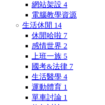
網站架設
4
電腦教學資源
生活休閒
14
休閒哈啦
7
感情世界
2
上班一族
5
國考&法律
7
生活醫學
4
運動體育
1
單車討論
1