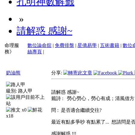
孔明神數解籤
»
請解惑 感謝~
命理服
數位論命舘
|
免費排盤
|
星僑易學
|
五術書籍
|
數位
務》
絲專頁
|
奶油熊
分享:
級別:
路人甲
請解惑 感謝~
籤詩 : 勞心勞心，勞心有成；清風借
x0
問 : 是否適合繼續交往?
x18
最近有點多爭吵 有點累了... 想請問是
感謝解惑 !!!