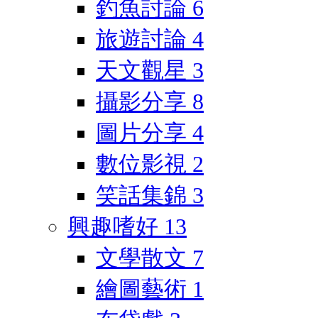
釣魚討論
6
旅遊討論
4
天文觀星
3
攝影分享
8
圖片分享
4
數位影視
2
笑話集錦
3
興趣嗜好
13
文學散文
7
繪圖藝術
1