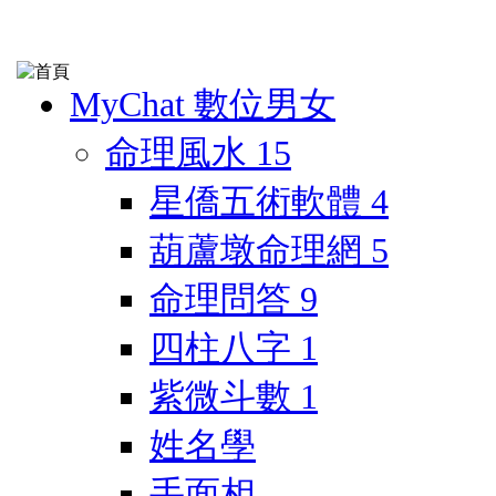
MyChat 數位男女
命理風水
15
星僑五術軟體
4
葫蘆墩命理網
5
命理問答
9
四柱八字
1
紫微斗數
1
姓名學
手面相