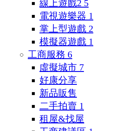
線上遊戲2
5
電視遊樂器
1
掌上型遊戲
2
模擬器遊戲
1
工商服務
6
虛擬城市
7
好康分享
新品販售
二手拍賣
1
租屋&找屋