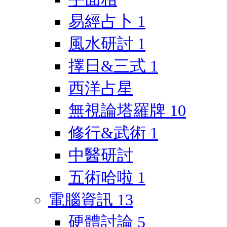
易經占卜
1
風水研討
1
擇日&三式
1
西洋占星
無視論塔羅牌
10
修行&武術
1
中醫研討
五術哈啦
1
電腦資訊
13
硬體討論
5