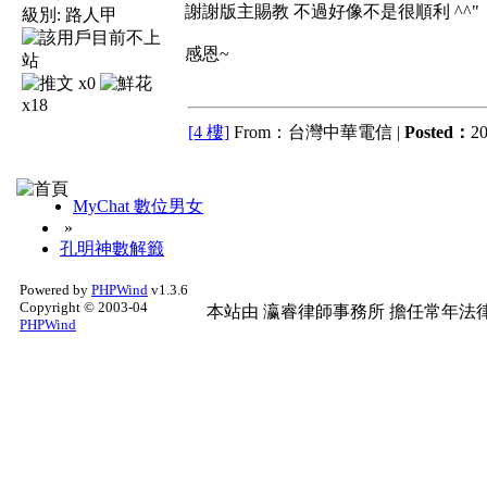
謝謝版主賜教 不過好像不是很順利 ^^"
級別:
路人甲
感恩~
x0
x18
[4 樓]
From：台灣中華電信 |
Posted：
20
MyChat 數位男女
»
孔明神數解籤
Powered by
PHPWind
v1.3.6
Copyright © 2003-04
本站由
瀛睿律師事務所
擔任常年法律
PHPWind