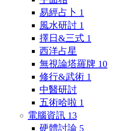
易經占卜
1
風水研討
1
擇日&三式
1
西洋占星
無視論塔羅牌
10
修行&武術
1
中醫研討
五術哈啦
1
電腦資訊
13
硬體討論
5