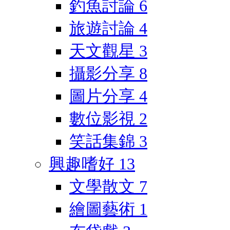
釣魚討論
6
旅遊討論
4
天文觀星
3
攝影分享
8
圖片分享
4
數位影視
2
笑話集錦
3
興趣嗜好
13
文學散文
7
繪圖藝術
1