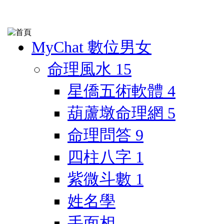
MyChat 數位男女
命理風水
15
星僑五術軟體
4
葫蘆墩命理網
5
命理問答
9
四柱八字
1
紫微斗數
1
姓名學
手面相