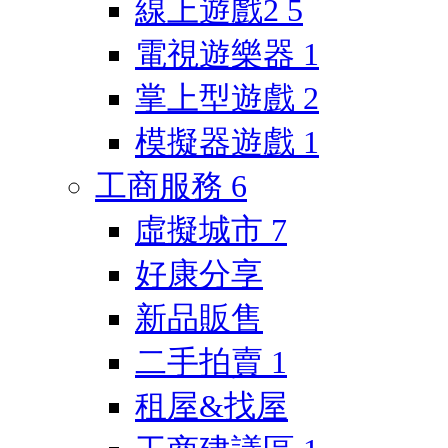
線上遊戲2
5
電視遊樂器
1
掌上型遊戲
2
模擬器遊戲
1
工商服務
6
虛擬城市
7
好康分享
新品販售
二手拍賣
1
租屋&找屋