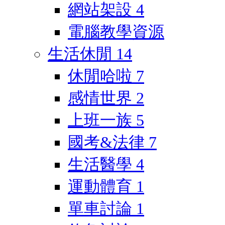
網站架設
4
電腦教學資源
生活休閒
14
休閒哈啦
7
感情世界
2
上班一族
5
國考&法律
7
生活醫學
4
運動體育
1
單車討論
1