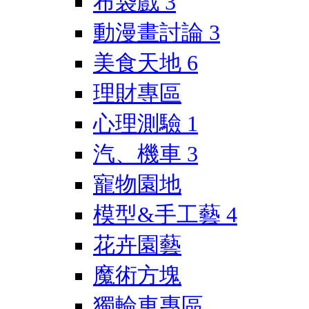
布袋戲
3
動漫畫討論
3
美食天地
6
理財專區
心理測驗
1
汽、機車
3
寵物園地
模型&手工藝
4
花卉園藝
魔術方塊
獨輪車專區