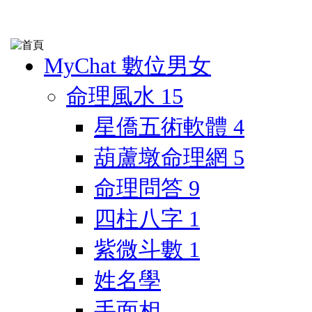
MyChat 數位男女
命理風水
15
星僑五術軟體
4
葫蘆墩命理網
5
命理問答
9
四柱八字
1
紫微斗數
1
姓名學
手面相