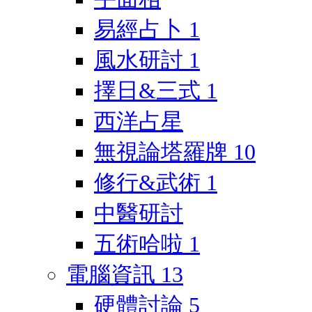
易經占卜
1
風水研討
1
擇日&三式
1
西洋占星
無視論塔羅牌
10
修行&武術
1
中醫研討
五術哈啦
1
電腦資訊
13
硬體討論
5