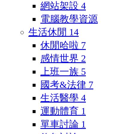
網站架設
4
電腦教學資源
生活休閒
14
休閒哈啦
7
感情世界
2
上班一族
5
國考&法律
7
生活醫學
4
運動體育
1
單車討論
1