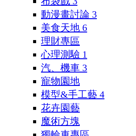
布袋戲
3
動漫畫討論
3
美食天地
6
理財專區
心理測驗
1
汽、機車
3
寵物園地
模型&手工藝
4
花卉園藝
魔術方塊
獨輪車專區