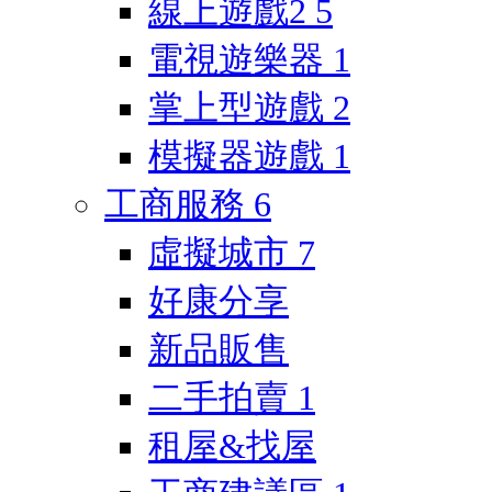
線上遊戲2
5
電視遊樂器
1
掌上型遊戲
2
模擬器遊戲
1
工商服務
6
虛擬城市
7
好康分享
新品販售
二手拍賣
1
租屋&找屋