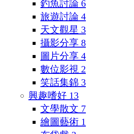
釣魚討論
6
旅遊討論
4
天文觀星
3
攝影分享
8
圖片分享
4
數位影視
2
笑話集錦
3
興趣嗜好
13
文學散文
7
繪圖藝術
1