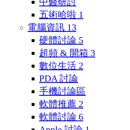
中醫研討
五術哈啦
1
電腦資訊
13
硬體討論
5
超頻 & 開箱
3
數位生活
2
PDA 討論
手機討論區
軟體推薦
2
軟體討論
6
Apple 討論
1