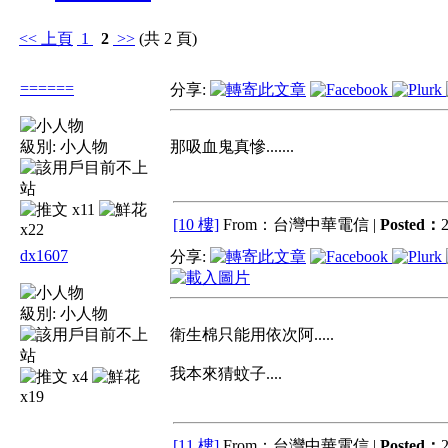
<<
上頁
1
2
>>
(共 2 頁)
======
分享:
級別:
小人物
那吸血鬼真慘.......
x11
[10 樓]
From：台灣中華電信 |
Posted：
2
x22
dx1607
分享:
級別:
小人物
衛生棉只能用依次阿.....
我本來猜蚊子....
x4
x19
[11 樓]
From：台灣中華電信 |
Posted：
2