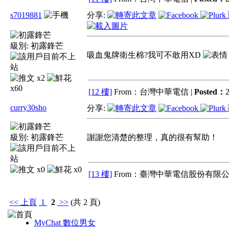
s7019881
分享:
級別:
初露鋒芒
吸血鬼牌衛生棉?我可不敢用XD
x2
x60
[12 樓]
From：台灣中華電信 |
Posted：
2
curry30sho
分享:
級別:
初露鋒芒
謝謝您清楚的整理，真的很有幫助！
x0
x0
[13 樓]
From：臺灣中華電信股份有限公
<<
上頁
1
2
>>
(共 2 頁)
MyChat 數位男女