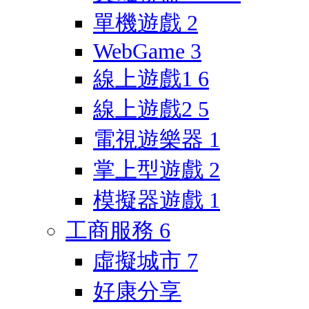
單機遊戲
2
WebGame
3
線上遊戲1
6
線上遊戲2
5
電視遊樂器
1
掌上型遊戲
2
模擬器遊戲
1
工商服務
6
虛擬城市
7
好康分享