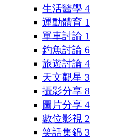
生活醫學
4
運動體育
1
單車討論
1
釣魚討論
6
旅遊討論
4
天文觀星
3
攝影分享
8
圖片分享
4
數位影視
2
笑話集錦
3