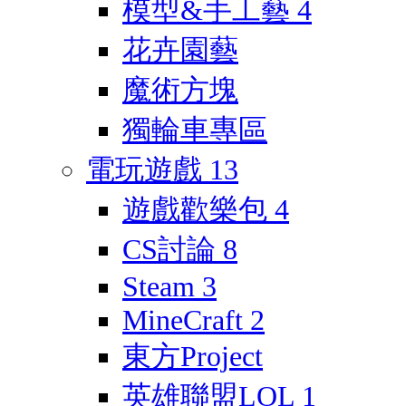
模型&手工藝
4
花卉園藝
魔術方塊
獨輪車專區
電玩遊戲
13
遊戲歡樂包
4
CS討論
8
Steam
3
MineCraft
2
東方Project
英雄聯盟LOL
1