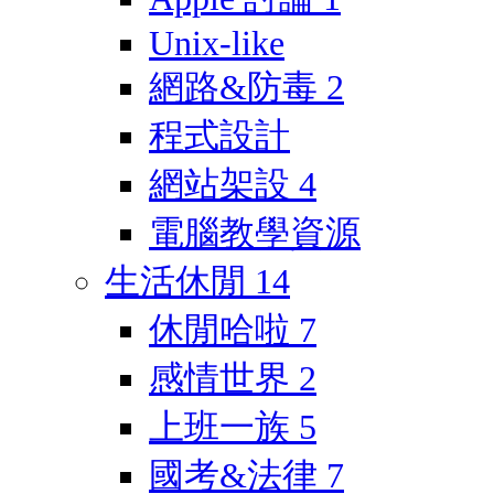
Unix-like
網路&防毒
2
程式設計
網站架設
4
電腦教學資源
生活休閒
14
休閒哈啦
7
感情世界
2
上班一族
5
國考&法律
7