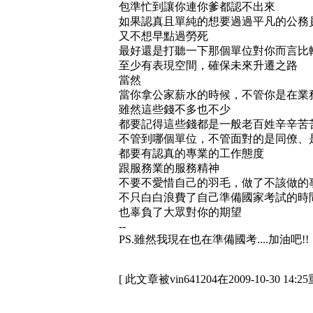
包準忙到讓你連你爹都認不出來
如果認真且單純的想要過過平凡的公務
又不想早點過勞死
最好還是打聽一下那個單位對你而言比
至少有表現空間，確保未來升遷之路
當然
當你拿公家薪水的時候，不管你是在業
雖然這些錢不多也不少
都要記得這些錢都是一般老百姓辛辛苦
不管到哪個單位，不管面對的是同僚、
都要有認真的專業的工作態度
跟服務業的服務精神
不要不愛惜自己的羽毛，做了不該做的
不只白白浪費了自己準備國家考試的時
也辜負了大眾對你的期望
--
PS.雖然我現在也在準備國考....加油吧!!
[ 此文章被vin641204在2009-10-30 14: