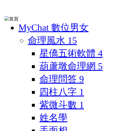
MyChat 數位男女
命理風水
15
星僑五術軟體
4
葫蘆墩命理網
5
命理問答
9
四柱八字
1
紫微斗數
1
姓名學
手面相