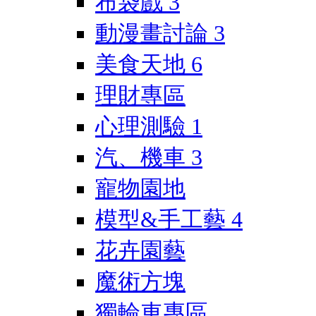
布袋戲
3
動漫畫討論
3
美食天地
6
理財專區
心理測驗
1
汽、機車
3
寵物園地
模型&手工藝
4
花卉園藝
魔術方塊
獨輪車專區