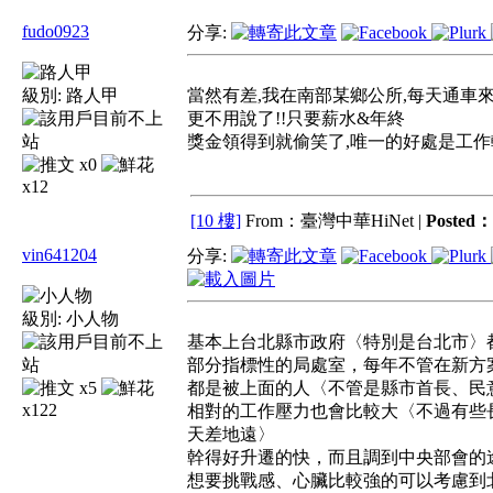
fudo0923
分享:
級別:
路人甲
當然有差,我在南部某鄉公所,每天通車來
更不用說了!!只要薪水&年終
獎金領得到就偷笑了,唯一的好處是工作輕鬆
x0
x12
[10 樓]
From：臺灣中華HiNet |
Posted：
vin641204
分享:
級別:
小人物
基本上台北縣市政府〈特別是台北市〉
部分指標性的局處室，每年不管在新方
x5
都是被上面的人〈不管是縣市首長、民
x122
相對的工作壓力也會比較大〈不過有些
天差地遠〉
幹得好升遷的快，而且調到中央部會的
想要挑戰感、心臟比較強的可以考慮到