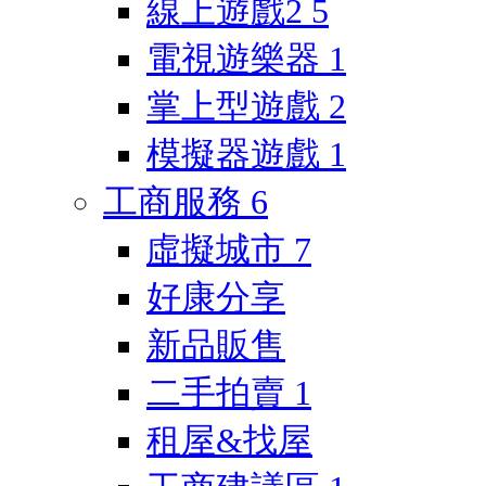
線上遊戲2
5
電視遊樂器
1
掌上型遊戲
2
模擬器遊戲
1
工商服務
6
虛擬城市
7
好康分享
新品販售
二手拍賣
1
租屋&找屋