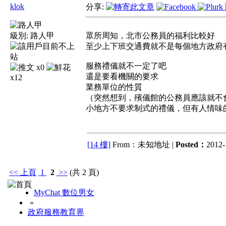
klok
分享:
級別:
路人甲
眾所周知，北市公務員的福利比較好
至少上下班交通費就不是每個地方政府
服務禮儀就不一定了吧
x0
還是要看機關的要求
x12
業務單位的性質
（突然想到，殯儀館的公務員應該就不
小地方不要求制式的禮儀，但有人情味
[14 樓]
From：未知地址 |
Posted：
2012-
<<
上頁
1
2
>>
(共 2 頁)
MyChat 數位男女
»
政府服務教育界