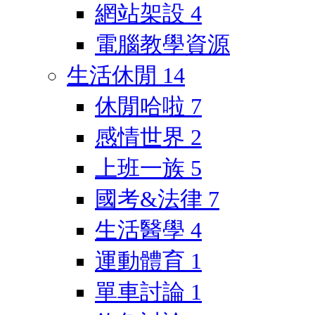
網站架設
4
電腦教學資源
生活休閒
14
休閒哈啦
7
感情世界
2
上班一族
5
國考&法律
7
生活醫學
4
運動體育
1
單車討論
1