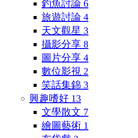
釣魚討論
6
旅遊討論
4
天文觀星
3
攝影分享
8
圖片分享
4
數位影視
2
笑話集錦
3
興趣嗜好
13
文學散文
7
繪圖藝術
1