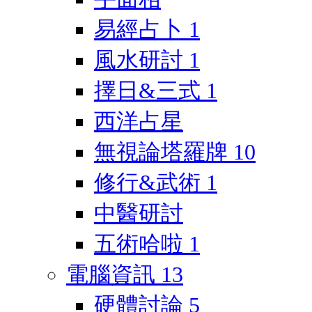
易經占卜
1
風水研討
1
擇日&三式
1
西洋占星
無視論塔羅牌
10
修行&武術
1
中醫研討
五術哈啦
1
電腦資訊
13
硬體討論
5